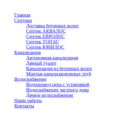
Перейти
к
Главная
основному
Септики
содержанию
Доставка бетонных колец
Септик АКВАЛОС
Септик ЕВРОЛОС
Септик ТОПАС
Септик ЮНИЛОС
Канализация
Автономная канализация
Дачный туалет
Канализация из бетонных колец
Монтаж канализационных труб
Водоснабжение
Водопровод цена с установкой
Водоснабжение частного дома
Дачное водоснабжение
Наши работы
Контакты
Клин