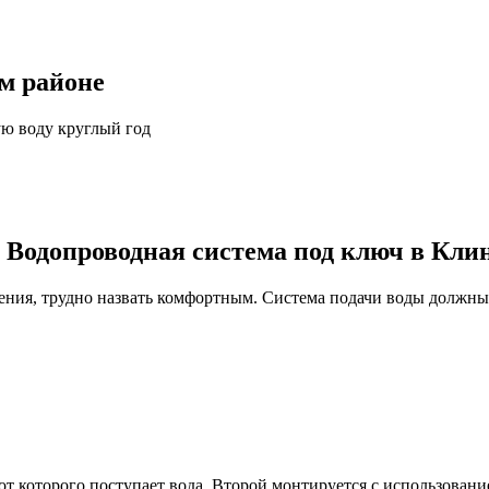
ом районе
ую воду круглый год
 Водопроводная система под ключ в Кли
ния, трудно назвать комфортным. Система подачи воды должны
т которого поступает вода. Второй монтируется с использование