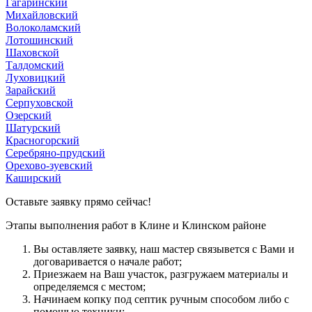
Гагаринский
Михайловский
Волоколамский
Лотошинский
Шаховской
Талдомский
Луховицкий
Зарайский
Серпуховской
Озерский
Шатурский
Красногорский
Серебряно-прудский
Орехово-зуевский
Каширский
Оставьте заявку прямо сейчас!
Этапы выполнения работ в Клине и Клинском районе
Вы оcтавляете заявку, наш мастер связывется с Вами и
договаривается о начале работ;
Приезжаем на Ваш участок, разгружаем материалы и
определяемся с местом;
Начинаем копку под септик ручным способом либо с
помощью техники;