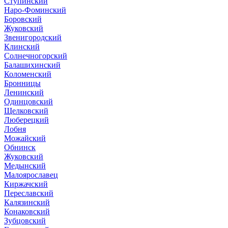
Ступинский
Наро-Фоминский
Боровский
Жуковский
Звенигородский
Клинский
Солнечногорский
Балашихинский
Коломенский
Бронницы
Ленинский
Одинцовский
Щелковский
Люберецкий
Лобня
Можайский
Обнинск
Жуковский
Медынский
Малоярославец
Киржачский
Переславский
Калязинский
Конаковский
Зубцовский