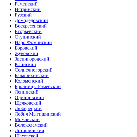
Раменский
Истринский
Рузский
Домодедовский
Воскресенский
Егорьевский
Ступинский
Наро-Фоминский
Боровский
Жуковский
Звенигородский
Клинский
Солнечногорский
Балашихинский
Коломенский
Бронницы Раменский
Ленинский
Одинцовский
Щелковский
Люберецкий
Лобня Мытищинский
Можайский
Волоколамский
Лотошинский
Шаховской