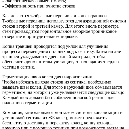
- Экологическая совместимость;
- Эффективность при очистке стоков.
Как делаются т-образные переливы и копка траншеи
Т-образные переливы используются для аэрационной очистки
стоков второй и третьей камер. Для этого вдоль периметра
стен производится горизонтальное заборное тройниковое
отверстие в принудительном порядке.
Копка траншеи проводится под уклон для улучшения
процесса перемещения сточных вод к септику. Затем на дне
траншеи укладывается дренажный материал, чтобы
обеспечить дополнительную защиту от попадания твердых
частиц в септик.
Герметизация швов колец для гидроизоляции
Чтобы избежать выхода стоков из септика, необходимо
замазать швы колец. Для этого наружный шов обмазывается
герметиком, на который уже укладывается следующее кольцо.
Каждый шов должен быть обклеен полоской резины для
надежного герметизации.
Компания, занимающаяся монтажом системы канализации и
установкой септика из ЖБ колец, может предложить
бесплатную доставку и перекатку колец, копку колодца
вручную или с помощью техники при возможности заезда на