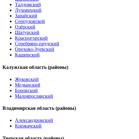
Талдомский
Луховицкий
Зарайский
Серпуховской
Озёрский
Шатурский
Красногорский
Серебряно-прудский
Орехово-Зуевский
Каширский
Калужская область (районы)
Жуковский
Медынский
Боровский
Малоярославский
Владимирская область (районы)
Александровский
Киржачский
Тверская область (районы)