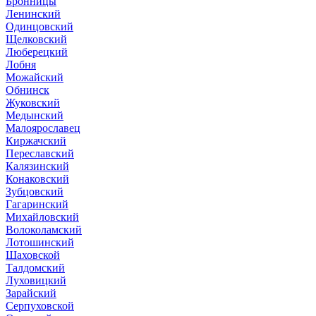
Бронницы
Ленинский
Одинцовский
Щелковский
Люберецкий
Лобня
Можайский
Обнинск
Жуковский
Медынский
Малоярославец
Киржачский
Переславский
Калязинский
Конаковский
Зубцовский
Гагаринский
Михайловский
Волоколамский
Лотошинский
Шаховской
Талдомский
Луховицкий
Зарайский
Серпуховской