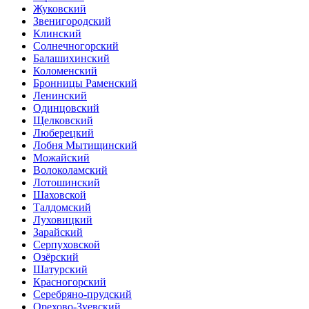
Жуковский
Звенигородский
Клинский
Солнечногорский
Балашихинский
Коломенский
Бронницы Раменский
Ленинский
Одинцовский
Щелковский
Люберецкий
Лобня Мытищинский
Можайский
Волоколамский
Лотошинский
Шаховской
Талдомский
Луховицкий
Зарайский
Серпуховской
Озёрский
Шатурский
Красногорский
Серебряно-прудский
Орехово-Зуевский